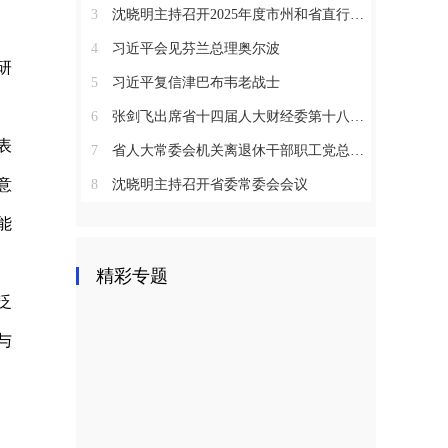
3
沈晓明主持召开2025年度市州和省直行业系统党（工）委书记抓基层党建工作述职评议会议
4
习近平会见芬兰总理奥尔波
研
5
习近平复信津巴布韦老战士
6
张剑飞出席省十四届人大财经委第十八次全体会议
表
7
省人大常委会机关离退休干部职工党总支召开2025年度总结表彰大会
意
8
沈晓明主持召开省委常委会会议
能
精彩专题
泛
与