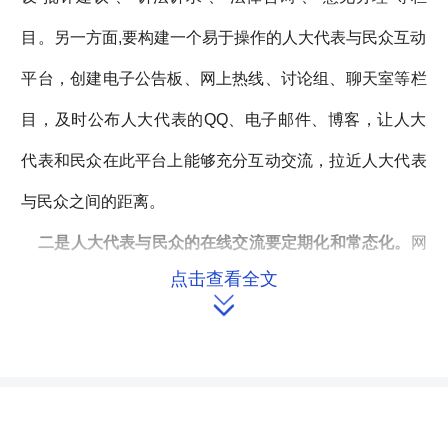
目。另一方面,要构建一个易于操作的人大代表与民众互动
平台，创建电子公告板、网上热线、讨论组、聊天室等栏
目，及时公布人大代表的QQ、电子邮件、博客，让人大
代表和民众在此平台上能够充分互动交流，拉近人大代表
与民众之间的距离。
二是人大代表与民众的在线交流要定期化和常态化。
网
点击查看全文
络作为公共交流平台,汇集了很多民间智慧。在网上,可以

听到最基层的声音,了解最真实的情况。网民所议所提虽是
个人意见,但来源于生活,出自于社会,代表着一个群体。不
管它是粗言还是牢骚,只要人大代表带着负责任的态度去其
糟粕、取其精华,都能为决策提供有益的参考。可以说这是