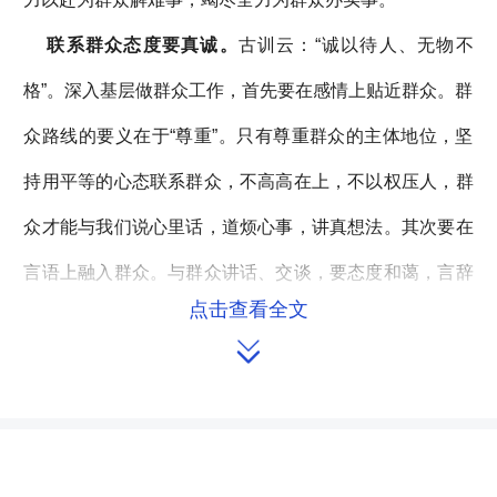
联系群众态度要真诚。
古训云：“诚以待人、无物不
格”。深入基层做群众工作，首先要在感情上贴近群众。群
众路线的要义在于“尊重”。只有尊重群众的主体地位，坚
持用平等的心态联系群众，不高高在上，不以权压人，群
众才能与我们说心里话，道烦心事，讲真想法。其次要在
言语上融入群众。与群众讲话、交谈，要态度和蔼，言辞
点击查看全文
恳切，说真话、实话、掏心窝子的话。善于站在群众的立

场讲话，学会用群众的话说群众的事，用群众的语解群众
心中的结。三是要在听取意见上尊重群众。群众中蕴藏着
无尽的智慧。要拜群众为师，以谦虚姿态问计于群众，听