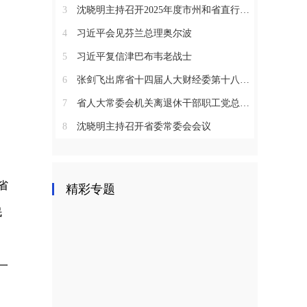
3
沈晓明主持召开2025年度市州和省直行业系统党（工）委书记抓基层党建工作述职评议会议
4
习近平会见芬兰总理奥尔波
5
习近平复信津巴布韦老战士
6
张剑飞出席省十四届人大财经委第十八次全体会议
7
省人大常委会机关离退休干部职工党总支召开2025年度总结表彰大会
8
沈晓明主持召开省委常委会会议
省
精彩专题
民
一