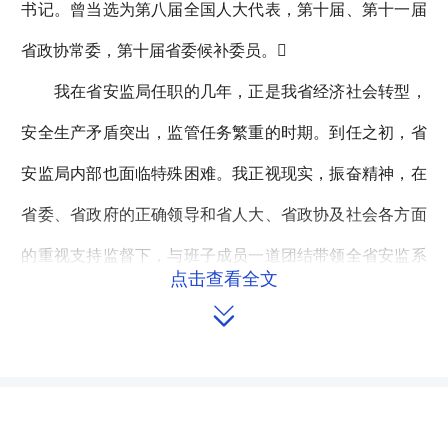
书记。曾当选为第八届全国人大代表，第十届、第十一届
省政协常委，第十届省委候补委员。
我在省安监局任职的几年，正是我省经济社会转型，
安全生产矛盾突出，监管任务繁重的时期。到任之初，省
安监局内部也面临特殊困难。我正视现实，振奋精神，在
省委、省政府的正确领导和省人大、省政协及社会各方面
的重视支持监督下，与班子成员一道团结带领全省安监系
点击查看全文
统干部职工扎实工作，实现了全省安全生产形势总体稳

定、持续好转。2008-2012年，全省各类事故死亡总人数
由3897人减少到2595人，下降33.4%，较大事故由82起
减少到57起；特别是工矿商贸企业安全生产形势明显好