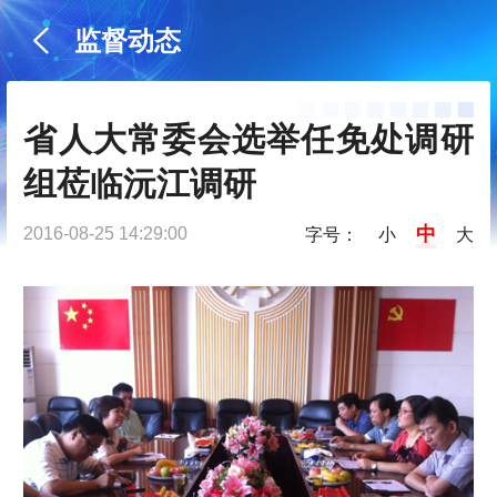
监督动态
省人大常委会选举任免处调研
组莅临沅江调研
中
2016-08-25 14:29:00
字号：
小
大