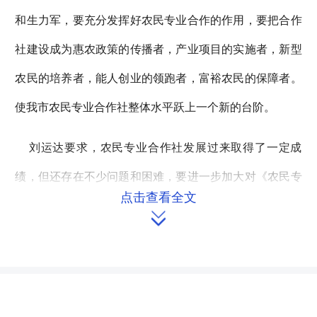
和生力军，要充分发挥好农民专业合作的作用，要把合作
社建设成为惠农政策的传播者，产业项目的实施者，新型
农民的培养者，能人创业的领跑者，富裕农民的保障者。
使我市农民专业合作社整体水平跃上一个新的台阶。
刘运达要求，农民专业合作社发展过来取得了一定成
绩，但还存在不少问题和困难，要进一步加大对《农民专
点击查看全文
业合作社法》的宣传力度，进一步加强扶持引导、业务指

导。要规范办社，要科技强社，要诚信活社，要规模壮
社，要市场兴社、要扶持提社。促进我市农民专业合作社
健康规范发展，实现农产品竞争力增强农业增效农民增