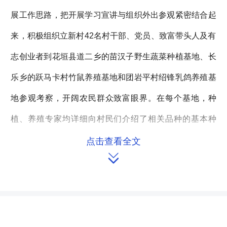
展工作思路，把开展学习宣讲与组织外出参观紧密结合起
来，积极组织立新村42名村干部、党员、致富带头人及有
志创业者到花垣县道二乡的苗汉子野生蔬菜种植基地、长
乐乡的跃马卡村竹鼠养殖基地和团岩平村绍锋乳鸽养殖基
地参观考察，开阔农民群众致富眼界。在每个基地，种
植、养殖专家均详细向村民们介绍了相关品种的基本种
（养）技术、市场前景及经济收益情况，耐心解答村民们
点击查看全文

提出的各种问题。刘小刚副主任更是一路陪同考察，一路
开导村民思想，当天晚上即在村里召开了所有参观考察的
村民代表座谈会，为村民们的脱贫致富奔小康加油鼓劲，
希望村民们切实抓住机遇，克服畏难情绪，认真规划好各