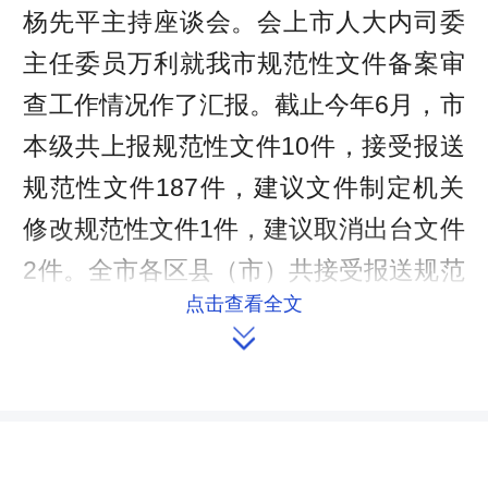
杨先平主持座谈会。会上市人大内司委
主任委员万利就我市规范性文件备案审
查工作情况作了汇报。截止今年6月，市
本级共上报规范性文件10件，接受报送
规范性文件187件，建议文件制定机关
修改规范性文件1件，建议取消出台文件
2件。全市各区县（市）共接受报送规范
点击查看全文
性文件1046件。市政府法制办、市政府

经研中心、武陵区人大常委会、武陵区
政府、鼎城区人大常委会、鼎城区政
府、津市市人大常委会相关负责人在会
上交流了工作经验。