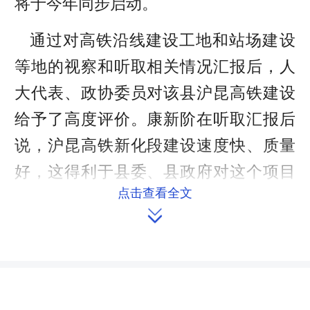
将于今年同步启动。
通过对高铁沿线建设工地和站场建设
等地的视察和听取相关情况汇报后，人
大代表、政协委员对该县沪昆高铁建设
给予了高度评价。康新阶在听取汇报后
说，沪昆高铁新化段建设速度快、质量
好，这得利于县委、县政府对这个项目
点击查看全文
的高度重视，对项目的大力支持和服

务。高铁指挥部人员从征地拆迁、调处
矛盾纠纷、处理阻工闹事到全面为施工
单位提供优质服务等方面付出了辛勤劳
动，全力优化铁路建设环境确保了高铁