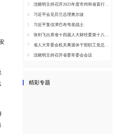
3
沈晓明主持召开2025年度市州和省直行业系统党（工）委书记抓基层党建工作述职评议会议
4
习近平会见芬兰总理奥尔波
5
习近平复信津巴布韦老战士
6
张剑飞出席省十四届人大财经委第十八次全体会议
安
7
省人大常委会机关离退休干部职工党总支召开2025年度总结表彰大会
8
沈晓明主持召开省委常委会会议
及
精彩专题
线
持
靖