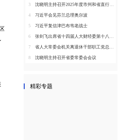
3
沈晓明主持召开2025年度市州和省直行业系统党（工）委书记抓基层党建工作述职评议会议
4
习近平会见芬兰总理奥尔波
5
习近平复信津巴布韦老战士
区
6
张剑飞出席省十四届人大财经委第十八次全体会议
身
7
省人大常委会机关离退休干部职工党总支召开2025年度总结表彰大会
8
沈晓明主持召开省委常委会会议
装
精彩专题