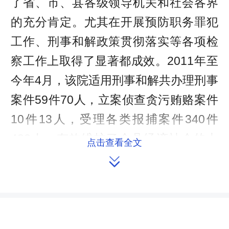
了省、市、县各级领导机关和社会各界
的充分肯定。尤其在开展预防职务罪犯
工作、刑事和解政策贯彻落实等各项检
察工作上取得了显著都成效。2011年至
今年4月，该院适用刑事和解共办理刑事
案件59件70人，立案侦查贪污贿赂案件
10件13人，受理各类报捕案件340件
482人，有效维护了全县经济社会的大
点击查看全文
局稳定和人民群众都生命财产安全。

会上，湘阴县人大常委会主任周友庚
首先充分肯定了过来县检察院在检察工
作和维护社会稳定、人民生命财产安全