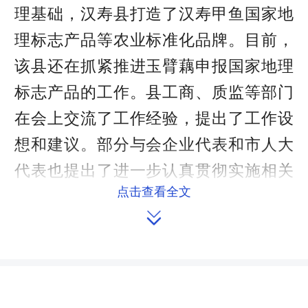
理基础，汉寿县打造了汉寿甲鱼国家地
理标志产品等农业标准化品牌。目前，
该县还在抓紧推进玉臂藕申报国家地理
标志产品的工作。县工商、质监等部门
在会上交流了工作经验，提出了工作设
想和建议。部分与会企业代表和市人大
代表也提出了进一步认真贯彻实施相关
点击查看全文
法律、提高检测设备能力等意见。市人

大常委会执法检查组成员针对汉寿县甲
鱼这一特色产业，提出了打造甲鱼标准
化、做大做强优势产业，关注重点产
业、关键环节的意见和建议。