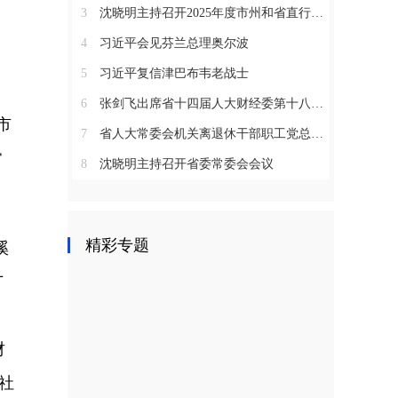
3
沈晓明主持召开2025年度市州和省直行业系统党（工）委书记抓基层党建工作述职评议会议
4
习近平会见芬兰总理奥尔波
5
习近平复信津巴布韦老战士
6
张剑飞出席省十四届人大财经委第十八次全体会议
市
7
省人大常委会机关离退休干部职工党总支召开2025年度总结表彰大会
常
8
沈晓明主持召开省委常委会会议
精彩专题
溪
广
财
全社