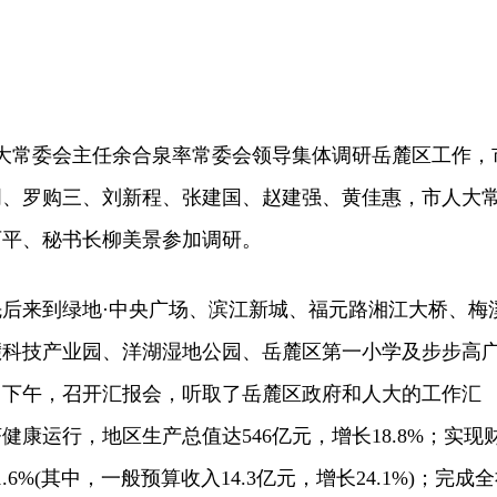
大常委会主任余合泉率常委会领导集体调研岳麓区工作，
明、罗购三、刘新程、张建国、赵建强、黄佳惠，市人大
可平、秘书长柳美景参加调研。
来到绿地·中央广场、滨江新城、福元路湘江大桥、梅
麓科技产业园、洋湖湿地公园、岳麓区第一小学及步步高
。下午，召开汇报会，听取了岳麓区政府和人大的工作汇
康运行，地区生产总值达546亿元，增长18.8%；实现
.6%(其中，一般预算收入14.3亿元，增长24.1%)；完成