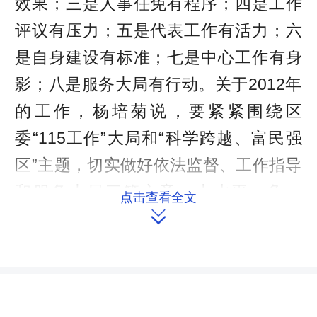
效果；三是人事任免有程序；四是工作
评议有压力；五是代表工作有活力；六
是自身建设有标准；七是中心工作有身
影；八是服务大局有行动。关于2012年
的工作，杨培菊说，要紧紧围绕区
委“115工作”大局和“科学跨越、富民强
区”主题，切实做好依法监督、工作指导
和服务大局三篇文章，上水平，争一
点击查看全文
流，作贡献，努力把君山区建设成为洞

庭湖湖畔璀璨的生态明珠。她同时向区
委提出了几点建议及请求。杨培菊汇报
后，区人大常委会各位副主任和部分委