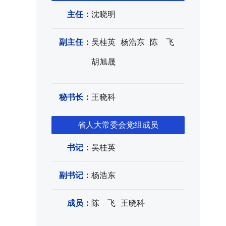
主任：
沈晓明
副主任：
吴桂英
杨浩东
陈 飞
胡旭晟
秘书长：
王晓科
省人大常委会党组成员
书记：
吴桂英
副书记：
杨浩东
成员：
陈 飞
王晓科