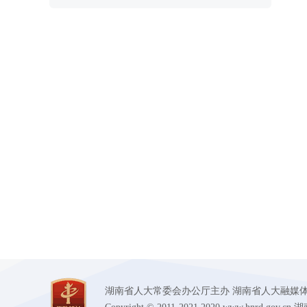
四届人大常委会举行第六
为代表依法履职创造良好条件
次主任 会议决定省十四届
省人大常委会领导带队检查代
委会第二十次会议1月26
表报到工作
长沙举行
湖南省人大常委会办公厅主办 湖南省人大融媒体中心承办