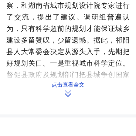
察，和湖南省城市规划设计院专家进行
了交流，提出了建议。调研组普遍认
为，只有科学超前的规划才能保证城乡
建设多留赞叹，少留遗憾。据此，祁阳
县人大常委会决定从源头入手，先期把
好规划关口。一是重视城市科学定位。
督促县政府及规划部门把县城争创国家
点击查看全文
卫生城市定位高起点落实到规划空间

上，在城市形态、功能品质、产业结构
等领域体现更高层次。根据《湖南省推
进新型城镇化实施纲要(2012-2020)》，
到2020年将祁阳建设成为50平方公里，