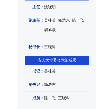
主任：
沈晓明
副主任：
吴桂英
杨浩东
陈 飞
胡旭晟
秘书长：
王晓科
省人大常委会党组成员
书记：
吴桂英
副书记：
杨浩东
成员：
陈 飞
王晓科