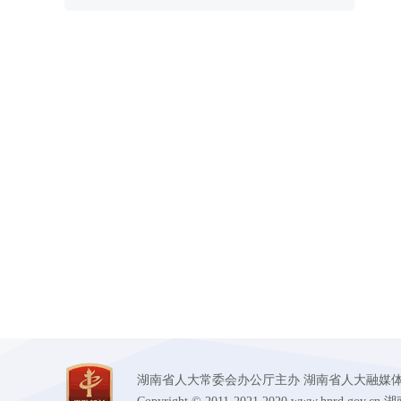
宣传贯彻民族团结进步促
胡旭晟率队督办重点处理代表
进法 胡旭晟出席座谈会并讲话
建议并开展全员安全生产责任
制相关调研时强调：以高水平
安全保障高质量发展
湖南省人大常委会办公厅主办 湖南省人大融媒体中心承办