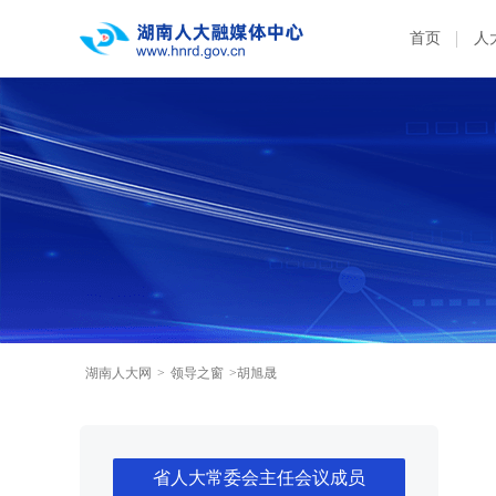
首页
人
湖南人大网
>
领导之窗
>胡旭晟
省人大常委会主任会议成员