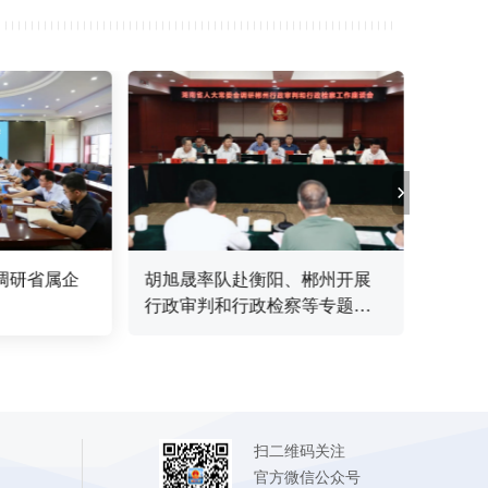
调研省属企
胡旭晟率队赴衡阳、郴州开展
胡旭
行政审判和行政检察等专题调
学生
研
情况
扫二维码关注
官方微信公众号