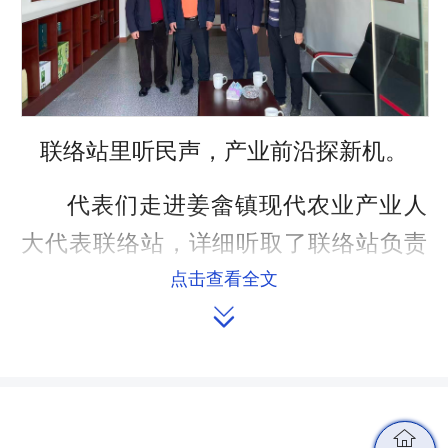
联络站里听民声，产业
前沿探
新机。
代表们走进姜畲镇现代农业产业人
大代表联络站，详细听取了联络站负责
人关于当地农业产业布局、技术创新及
点击查看全文

农民需求的介绍，重点关注秸秆综合利
用的技术瓶颈与市场前景。兰广湘指
出，联络站要成为政策落地的“中转
站”、民意上传的“直通车”，让农业产业
