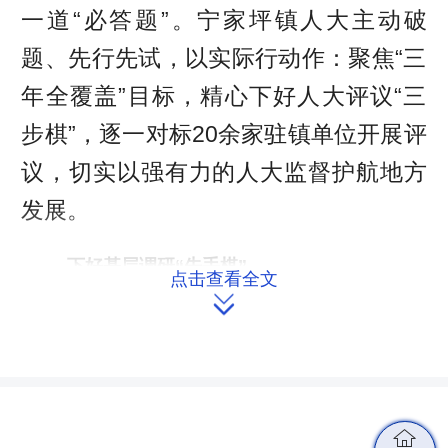
一道“必答题”。宁家坪镇人大主动破
题、先行先试，以实际行动作：聚焦“三
年全覆盖”目标，精心下好人大评议“三
步棋”，逐一对标20余家驻镇单位开展评
议，切实以强有力的人大监督护航地方
发展。
下好基层调研“先手棋”
点击查看全文

秉持实事求是原则，方能筑牢评议
工作客观公正之基。为下好基层调研“先
手棋”，全面掌握被评议单位履职现状，
宁家坪镇、党政领导班子成员、镇人大
