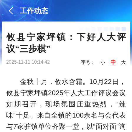
工作动态
攸县宁家坪镇：下好人大评
议“三步棋”
中
2025-11-11 10:14:42
字号：
小
大
金秋十月，攸水含霜。10月22日，
攸县宁家坪镇2025年人大工作评议会议
如期召开，现场氛围庄重热烈，“辣
味”十足。来自全镇的100余名与会代表
与7家驻镇单位齐聚一堂，以“面对面”询