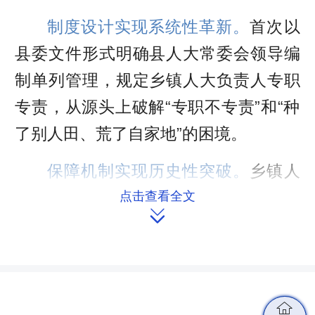
制度设计实现系统性革新。
首次以
县委文件形式明确县人大常委会领导编
制单列管理，规定乡镇人大负责人专职
专责，从源头上破解“专职不专责”和“种
了别人田、荒了自家地”的困境。
保障机制实现历史性突破。
乡镇人
大工作专项经费按照县人大代表1500元/
点击查看全文

人、乡镇人大代表1000元/人标准足额列
入财政预算，并建立稳定增长机制，切
实解决“无钱办事”难题。
