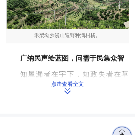
禾梨坳乡漫山遍野种满柑橘。
广纳民声绘蓝图，问需于民集众智
知屋漏者在宇下，知政失者在草
点击查看全文
野。

禾梨坳乡成立农业产业发展联合
会，不是一个“拍脑袋”的决定，而是真
正从群众呼声中来、为解决群众实际问
