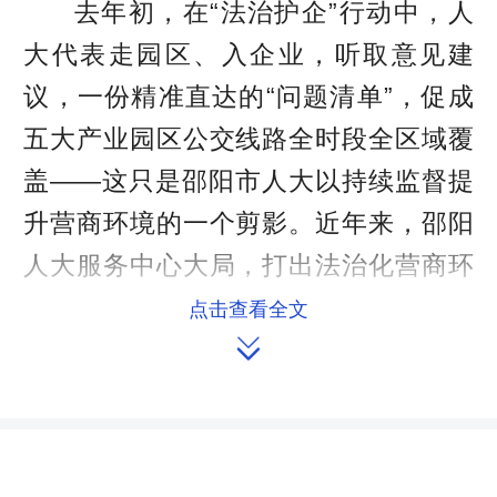
去年初，在“法治护企”行动中，人
大代表走园区、入企业，听取意见建
议，一份精准直达的“问题清单”，促成
五大产业园区公交线路全时段全区域覆
盖——这只是邵阳市人大以持续监督提
升营商环境的一个剪影。近年来，邵阳
人大服务中心大局，打出法治化营商环
境建设“组合拳”，专题调研、执法检
点击查看全文

查、满意度测评、专题询问、整改“回头
看”递进发力，助力邵阳市营商环境三
年“三级连跳”，从全省第11位跃居前
三，民营经济增加值突破2000亿大关。