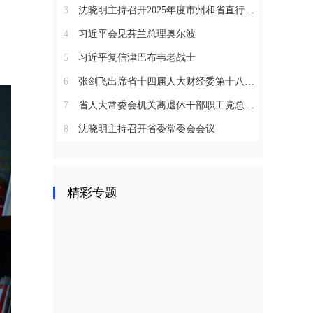
3
沈晓明主持召开2025年度市州和省直行业系统党（工）委书记抓基层党建工作述职评议会议
4
习近平会见芬兰总理奥尔波
5
习近平复信津巴布韦老战士
6
张剑飞出席省十四届人大财经委第十八次全体会议
7
省人大常委会机关离退休干部职工党总支召开2025年度总结表彰大会
8
沈晓明主持召开省委常委会会议
精彩专题