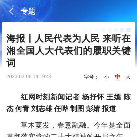
专题
海报丨人民代表为人民 来听在
湘全国人大代表们的履职关键
词
中
2023-03-06 14:19:44
字号：
小
大
红网时刻新闻记者 杨抒怀 王嫣 陈
杰 何青 刘志雄 任晔 制图 彭婧 报道
草木蔓发，春意融融。今年是全面
贯彻落实党的二十大精神的开局之年，