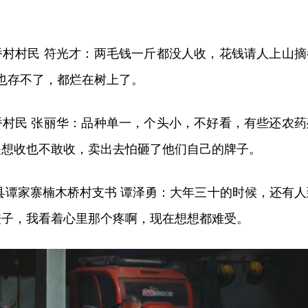
桥村村民 符光才：两毛钱一斤都没人收，花钱请人上山摘
，也存不了，都烂在树上了。
桥村民 张丽华：品种单一，个头小，不好看，有些还农药
是想收也不敢收，卖出去怕砸了他们自己的牌子。
县谭家寨楠木桥村支书 谭泽勇：大年三十的时候，还有人
橙子，我看着心里那个疼啊，现在想想都难受。