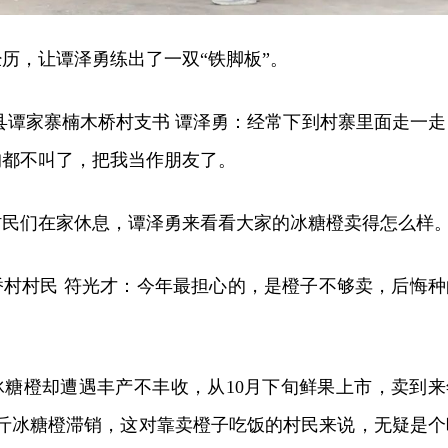
经历，让谭泽勇练出了一双“铁脚板”。
县谭家寨楠木桥村支书 谭泽勇：经常下到村寨里面走一走
狗都不叫了，把我当作朋友了。
村民们在家休息，谭泽勇来看看大家的冰糖橙卖得怎么样
桥村村民 符光才：今年最担心的，是橙子不够卖，后悔种
冰糖橙却遭遇丰产不丰收，从10月下旬鲜果上市，卖到来
万斤冰糖橙滞销，这对靠卖橙子吃饭的村民来说，无疑是个