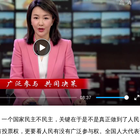
P
l
a
y
08:37
n
，一个国家民主不民主，关键在于是不是真正做到了人民
t
有投票权，更要看人民有没有广泛参与权。全国人大代表
e