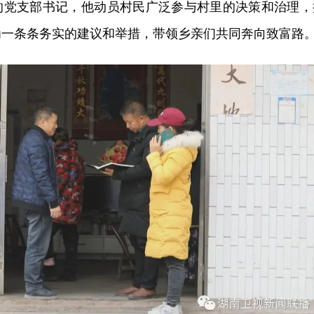
r
的党支部书记，他动员村民广泛参与村里的决策和治理，
f
为一条条务实的建议和举措，带领乡亲们共同奔向致富路
u
l
l
s
c
r
e
e
n