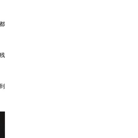
都
残
到