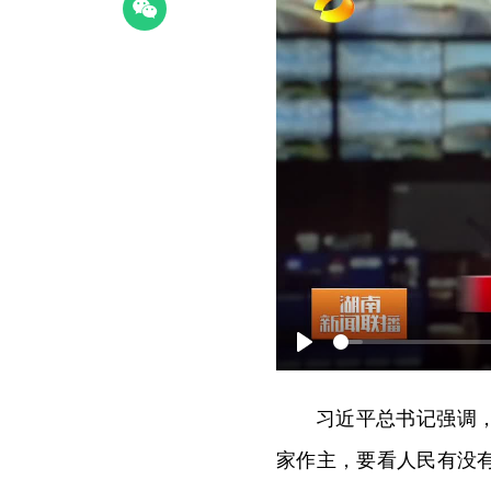
P
l
习近平总书记强调
a
家作主，要看人民有没
y