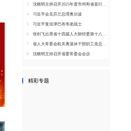
3
沈晓明主持召开2025年度市州和省直行业系统党（工）委书记抓基层党建工作述职评议会议
4
习近平会见芬兰总理奥尔波
5
习近平复信津巴布韦老战士
6
张剑飞出席省十四届人大财经委第十八次全体会议
7
省人大常委会机关离退休干部职工党总支召开2025年度总结表彰大会
8
沈晓明主持召开省委常委会会议
精彩专题