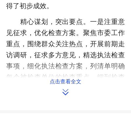
得了初步成效。
精心谋划，突出要点。一是注重意
见征求，优化检查方案。聚焦市委工作
重点，围绕群众关注热点，开展前期走
访调研，征求多方意见，精选执法检查
事项，细化执法检查方案，列清单明确
每个被检查单位的检查重点，细到检查
点击查看全文
场所、检查形式等，确保方案更接地

气、更好操作。二是注重把握重点，组
织查前学法。邀请专家为参与执法检查
的机关干部、镇街人大工作者、人大代