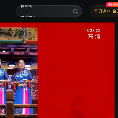
限时特
歌手2026
开通VIP会
你好，星期六
中餐厅·南洋拾光季
快乐老家
野狗骨头
忙忙碌碌寻宝藏2
我们的宿舍·归心季
爸爸当家 第五季
密室大逃脱 第八季