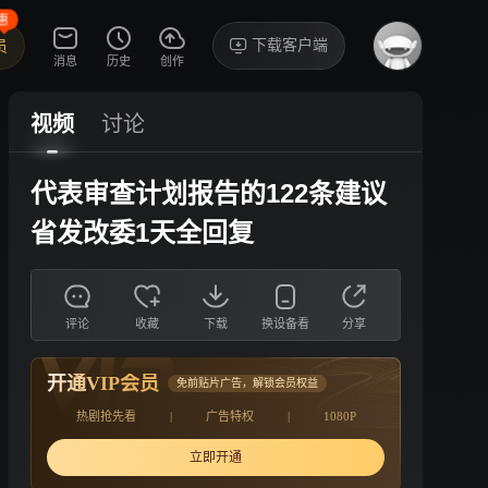
惠
下载客户端
员
消息
历史
创作
视频
讨论
代表审查计划报告的122条建议
省发改委1天全回复
评论
收藏
下载
换设备看
分享
开通VIP会员
免前贴片广告，解锁会员权益
热剧抢先看
|
广告特权
|
1080P
立即开通