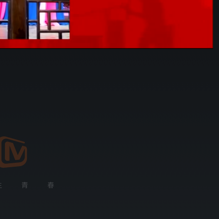
02:46
576P
倍速