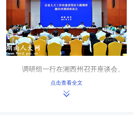
调研组一行在湘西州召开座谈会。
点击查看全文
调研组一行召开座谈会，听取了湘

西、张家界两地人大工作和建设情况的
汇报以及市(州)直相关部门、县(市、区)
人大常委会、部分乡镇人大负责人，部
分省、市、县、乡四级人大代表的意见