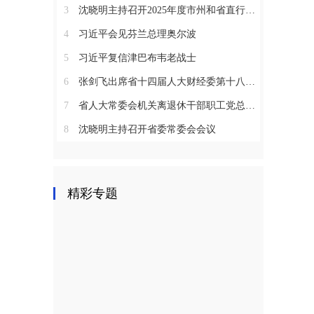
3
沈晓明主持召开2025年度市州和省直行业系统党（工）委书记抓基层党建工作述职评议会议
4
习近平会见芬兰总理奥尔波
5
习近平复信津巴布韦老战士
6
张剑飞出席省十四届人大财经委第十八次全体会议
7
省人大常委会机关离退休干部职工党总支召开2025年度总结表彰大会
8
沈晓明主持召开省委常委会会议
精彩专题