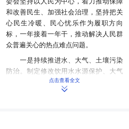
委会坚持以人民为中心，着力推动保障
和改善民生、加强社会治理，坚持把关
心民生冷暖、民心忧乐作为履职方向
标，一年接着一年干，推动解决人民群
众普遍关心的热点难点问题。
一是持续推进水、大气、土壤污染
防治。制定修改饮用水水源保护、大气
点击查看全文
污染防治、固体废物污染环境防治、森

林公园管理等方面的地方性法规，织密
生态环境保护法制体系。
二是聚焦教育、卫生计生、食品药