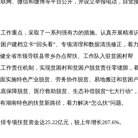
互联网、微信和微博等平台公开，并设立举报电话，自觉
作重点，采取了一系列强有力的措施。认真开展精准
困户建档立卡“回头看”、专项清理和数据清洗修正，着
立健全省市领导联县带乡办点帮扶、工作队入驻贫困村帮
扶工作责任机制，实现贫困村和贫困户脱贫责任零缝隙，
全面实施特色产业脱贫、劳务协作脱贫、易地搬迁和贫困
底保障脱贫、医疗救助脱贫、生态补偿脱贫“七大行动”
具有湖南特色的扶贫新路径，着力解决“怎么扶”问题。
专项扶贫资金达25.22亿元，较上年增长207.6%。