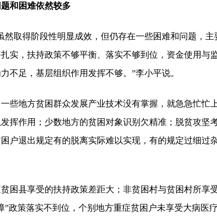
题和困难依然较多
然取得阶段性明显成效，但仍存在一些困难和问题，主
够扎实，扶持政策不够平衡、落实不够到位，资金使用与
力不足，基层组织作用发挥不够。”李小平说。
些地方贫困群众发展产业技术没有掌握，就急急忙忙
以发挥作用；少数地方的贫困对象识别欠精准；脱贫攻坚
贫困户退出规定有的脱离实际难以实现，有的规定过细过
困县享受的扶持政策差距大；非贫困村与贫困村所享
障”政策落实不到位，个别地方重症贫困户未享受大病医