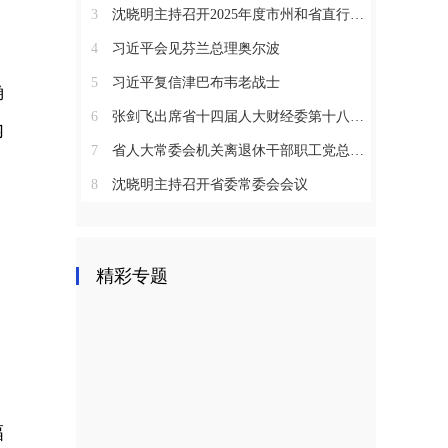
3
沈晓明主持召开2025年度市州和省直行业系统党（工）委书记抓基层党建工作述职评议会议
4
习近平会见芬兰总理奥尔波
5
习近平复信津巴布韦老战士
确
6
张剑飞出席省十四届人大财经委第十八次全体会议
内
7
省人大常委会机关离退休干部职工党总支召开2025年度总结表彰大会
8
沈晓明主持召开省委常委会会议
精彩专题
幅