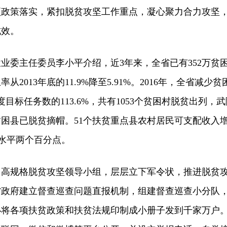
项政策落实，紧扣脱贫攻坚工作重点，凝心聚力合力攻坚
成效。
委主任委员李小平介绍，近3年来，全省已有352万贫
2013年底的11.9%降至5.91%。2016年，全省减少贫
度目标任务数的113.6%，共有1053个贫困村脱贫出列，武
困县已脱贫摘帽。51个扶贫重点县农村居民可支配收入
均水平两个百分点。
规格脱贫攻坚领导小组，层层立下军令状，推进脱贫
省政府建立督查巡查问题直报机制，组建督查巡查小分队
办将各项扶贫政策和扶贫法规印制成小册子发到千家万户