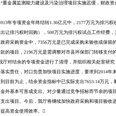
重金属监测能力建设及污染治理项目实施迟缓，财政资
3年专项资金年终结转1.36亿元中，2177万元为排污权
出让排污权时回购），500万元为排污权试点工作经费，
政府采购资金中，7356万元是已完成采购未验收或保留
款的项目，2196万元是需调整对市县环保部门转移支付
月，我厅对结余的专项资金进行了清理，并组织相关处室研究
落实责任，对口负责加快项目实施进度，要求到2014年
目前为止，结余资金指标中已实际支出7653.14万元，
保金外基本可形成支出。对少量通过竞争招标而节余的项
整支出项目。今后，我厅将继续加快政府采购和项目验收
提高资金使用效率。