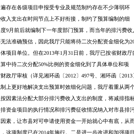
普遍存在各级项目申报受专业及规范制约存在不少薄弱环
些收入支出在时间节点上不好衔接，制约了预算编制的细
度9月前后就编制下一年度部门预算，而当年的排污费收
无法准确预估，因此我厅只能将待二次分配资金细化为2
体项目单位。但在2013年1月31日前，我厅已按省财政厅
年预算中待二次分配50%比例的资金细化到了具体单位和项
政厅审核（详见湘环函〔2012〕497号、湘环函〔2013
机制上更好地解决支出预算时效细化问题，我厅着重从两
立按因素法分配大部分排污费收入支出的制度，将减排指
安排资金项目的执行情况和排污费征收情况纳入对市县排
算因素，让市县对可申请使用资金一开始就心中有底，从
，这项制度已在2014年施行。二是进一步改进和加强项