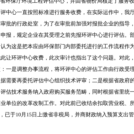
南省环保厅环境工程评估中心，并由省物价局核定了服务
环评中心一直按照标准进行服务收费，在实际运作中，我
书审批的行政处室，为了在审批前加强对报批企业的指导
目申报，规定企业在其受理之前先报环评中心进行评估。
，认为这是把本应由环保部门内部委托进行的工作流程作
凭此让环评中心收费，此次审计也指出了这个问题。对此
改：一是调整办事流程，将环评中心的评估工作由行政受
根据需要再委托评估中心组织技术评审；二是根据省政府
将评估技术服务纳入政府购买服务范畴，同时根据省里统
事业单位的改革改制工作。对此前已收结余扣取营业税、
资金，已于10月15日上缴省非税局，并商财政纳入预算支出管