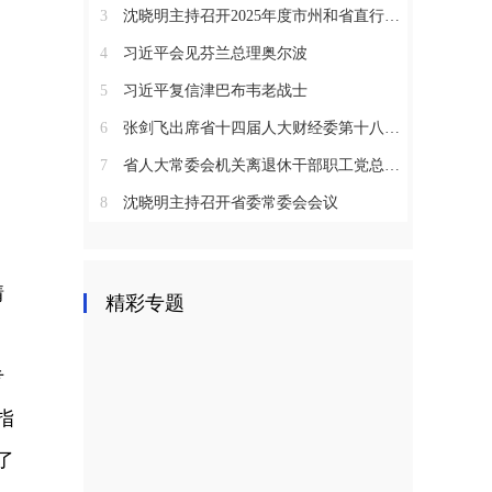
3
沈晓明主持召开2025年度市州和省直行业系统党（工）委书记抓基层党建工作述职评议会议
4
习近平会见芬兰总理奥尔波
5
习近平复信津巴布韦老战士
6
张剑飞出席省十四届人大财经委第十八次全体会议
7
省人大常委会机关离退休干部职工党总支召开2025年度总结表彰大会
8
沈晓明主持召开省委常委会会议
情
精彩专题
专
指
了