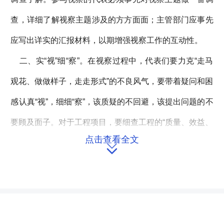
查，详细了解视察主题涉及的方方面面；主管部门应事先
应写出详实的汇报材料，以期增强视察工作的互动性。
二、实“视”细“察”。在视察过程中，代表们要力克“走马
观花、做做样子，走走形式”的不良风气，要带着疑问和困
感认真“视”，细细“察”，该质疑的不回避，该提出问题的不
要顾及面子。对于工程项目，要细查工程的“质量、效益、
点击查看全文
进度、资金来源、群众意见”等情况；属于工作内容的，要

看看工作对象的状态，询问一下服务对象对主管部门的评
价和意见。听汇报时，要认真审视汇报材料，对于内容与
实际不符的，要敢于挑刺，勇于发声，当面指出不足和存