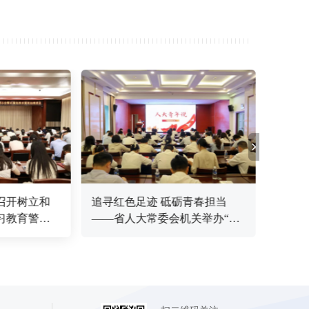
召开树立和
追寻红色足迹 砥砺青春担当
省人
习教育警示
——省人大常委会机关举办“五
（接待
、以案促治
四”青年节集体政治生日暨廉政
度组
党课活动