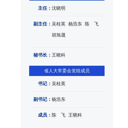
主任：
沈晓明
副主任：
吴桂英
杨浩东
陈 飞
胡旭晟
秘书长：
王晓科
省人大常委会党组成员
书记：
吴桂英
副书记：
杨浩东
成员：
陈 飞
王晓科