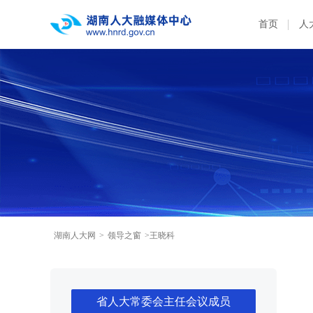
首页
人
湖南人大网
>
领导之窗
>王晓科
省人大常委会主任会议成员